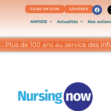
Face
FAIRE UN DON
ADHÉRER
ANFIIDE
Actualités
Nos action
: Plus de 100 ans au service des infi