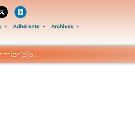
book
X-
Linkedin
twitter
s
Adhérents
Archives
rmier(e)s !