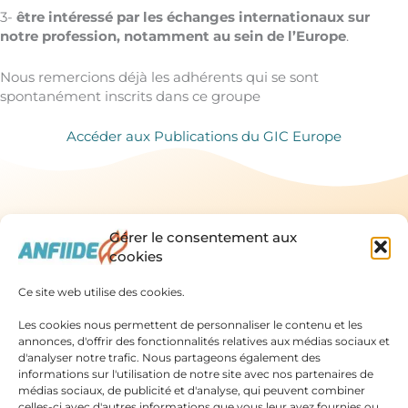
3-
être intéressé par les échanges internationaux sur
notre profession, notamment au sein de l’Europe
.
Nous remercions déjà les adhérents qui se sont
spontanément inscrits dans ce groupe
Accéder aux Publications du GIC Europe
Gérer le consentement aux
cookies
Ce site web utilise des cookies.
Linkedin
X-
Fa
Association
Les cookies nous permettent de personnaliser le contenu et les
Nationale
twitte
annonces, d'offrir des fonctionnalités relatives aux médias sociaux et
Française Des
© Droits de
d'analyser notre trafic. Nous partageons également des
Infirmières Et
reproduction
informations sur l'utilisation de notre site avec nos partenaires de
réservés
2025
Accueil
Nos
Infirmiers
Association
médias sociaux, de publicité et d'analyse, qui peuvent combiner
Diplômés Et
Qui
Actions
Nationale Française
celles-ci avec d'autres informations que vous leur avez fournies ou
des Infirmières et