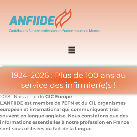
Aller
au
contenu
Menu
1924-2026 : Plus de 100 ans au
service des infirmier(e)s !
2018 : Naissance du
GIC Europe
L’ANFIIDE est membre de l’EFN et du CII, organismes
européen et international qui communiquent très
souvent en langue anglaise. Nous constatons que des
informations essentielles à notre profession en France
sont sous utilisées du fait de la langue.