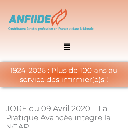
Aller
au
contenu
Menu
1924-2026 : Plus de 100 ans au
service des infirmier(e)s !
JORF du 09 Avril 2020 – La
Pratique Avancée intègre la
NGAP