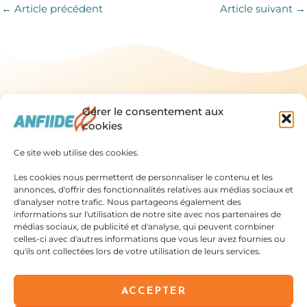
←
Article précédent
Article suivant
→
Gérer le consentement aux
cookies
Ce site web utilise des cookies.
Linkedin
X-
Fa
Association
Les cookies nous permettent de personnaliser le contenu et les
Nationale
twitte
annonces, d'offrir des fonctionnalités relatives aux médias sociaux et
Française Des
© Droits de
d'analyser notre trafic. Nous partageons également des
Infirmières Et
reproduction
informations sur l'utilisation de notre site avec nos partenaires de
réservés
2025
Accueil
Nos
Infirmiers
Association
médias sociaux, de publicité et d'analyse, qui peuvent combiner
Diplômés Et
Qui
Actions
Nationale Française
celles-ci avec d'autres informations que vous leur avez fournies ou
des Infirmières et
Des Étudiants
sommes
Adhérents
Infirmiers Diplômés
qu'ils ont collectées lors de votre utilisation de leurs services.
et des Étudiants
nous?
Archives
3, Quai de
Un peu
Adhésion
Metz, 75019
ACCEPTER
d'histoire
PARIS,
Composition