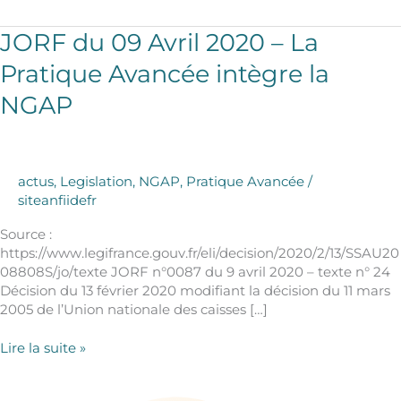
JORF
JORF du 09 Avril 2020 – La
du
Pratique Avancée intègre la
09
Avril
NGAP
2020
–
La
Pratique
actus
,
Legislation
,
NGAP
,
Pratique Avancée
/
Avancée
siteanfiidefr
intègre
la
Source :
NGAP
https://www.legifrance.gouv.fr/eli/decision/2020/2/13/SSAU20
08808S/jo/texte JORF n°0087 du 9 avril 2020 – texte n° 24
Décision du 13 février 2020 modifiant la décision du 11 mars
2005 de l’Union nationale des caisses […]
Lire la suite »