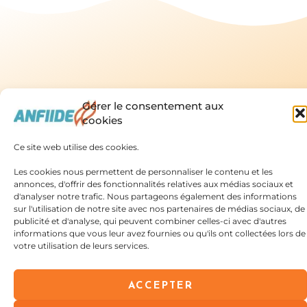
Gérer le consentement aux
Linkedin
X-
Fa
Association
cookies
Nationale
twitte
Française Des
Ce site web utilise des cookies.
© Droits de
Infirmières Et
reproduction
réservés
2025
Accueil
Nos
Infirmiers
Les cookies nous permettent de personnaliser le contenu et les
Association
Diplômés Et
Qui
Actions
annonces, d'offrir des fonctionnalités relatives aux médias sociaux et
Nationale Française
des Infirmières et
Des Étudiants
d'analyser notre trafic. Nous partageons également des informations
sommes
Adhérents
Infirmiers Diplômés
sur l'utilisation de notre site avec nos partenaires de médias sociaux, de
et des Étudiants
nous?
Archives
3, Quai de
publicité et d'analyse, qui peuvent combiner celles-ci avec d'autres
Un peu
Adhésion
Metz, 75019
informations que vous leur avez fournies ou qu'ils ont collectées lors de
d'histoire
votre utilisation de leurs services.
PARIS,
Composition
FRANCE
du Bureau et
ACCEPTER
CA
Contact : secretaire@anfiide.fr
Actualités